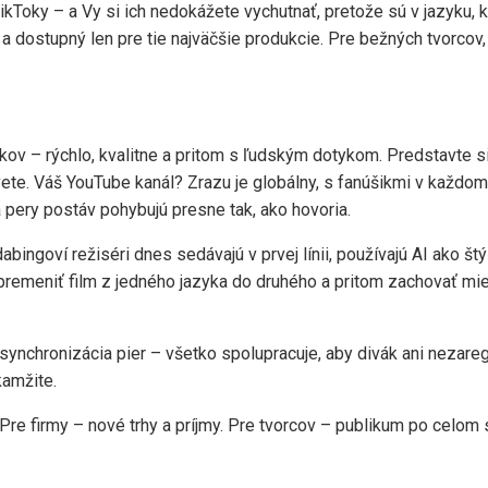
 TikToky – a Vy si ich nedokážete vychutnať, pretože sú v jazyku
 a dostupný len pre tie najväčšie produkcie. Pre bežných tvorcov
v – rýchlo, kvalitne a pritom s ľudským dotykom. Predstavte si:
e. Váš YouTube kanál? Zrazu je globálny, s fanúšikmi v každom k
 pery postáv pohybujú presne tak, ako hovoria.
bingoví režiséri dnes sedávajú v prvej línii, používajú AI ako štýl
 premeniť film z jedného jazyka do druhého a pritom zachovať mie
synchronizácia pier – všetko spolupracuje, aby divák ani nezaregi
kamžite.
 Pre firmy – nové trhy a príjmy. Pre tvorcov – publikum po celo