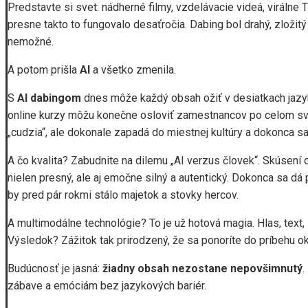
Predstavte si svet: nádherné filmy, vzdelávacie videá, virálne
presne takto to fungovalo desaťročia. Dabing bol drahý, zložitý
nemožné.
A potom prišla
AI
a všetko zmenila.
S
AI dabingom
dnes môže každý obsah ožiť v desiatkach jazyko
online kurzy môžu konečne osloviť zamestnancov po celom svet
„cudzia“, ale dokonale zapadá do miestnej kultúry a dokonca sa
A čo kvalita? Zabudnite na dilemu „AI verzus človek“. Skúsení da
nielen presný, ale aj emočne silný a autentický. Dokonca sa dá
by pred pár rokmi stálo majetok a stovky hercov.
A multimodálne technológie? To je už hotová magia. Hlas, text, 
Výsledok? Zážitok tak prirodzený, že sa ponoríte do príbehu o
Budúcnosť je jasná:
žiadny obsah nezostane nepovšimnutý
.
zábave a emóciám bez jazykových bariér.