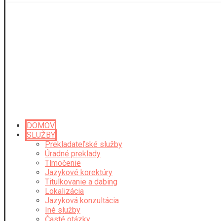
DOMOV
SLUŽBY
Prekladateľské služby
Úradné preklady
Tlmočenie
Jazykové korektúry
Titulkovanie a dabing
Lokalizácia
Jazyková konzultácia
Iné služby
Časté otázky