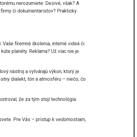
, ktorému nerozumiete. Desivé, však? A
, firmy či dokumentaristov? Prakticky
 Vaše firemné školenia, interné videá či
úte planéty. Reklama? Už viac nie je
ový nástroj a vytvárajú výkon, ktorý je
stny dialekt, tón a atmosféru – niečo, čo
stroval, že za tým stojí technológia.
m svete. Pre Vás – prístup k vedomostiam,