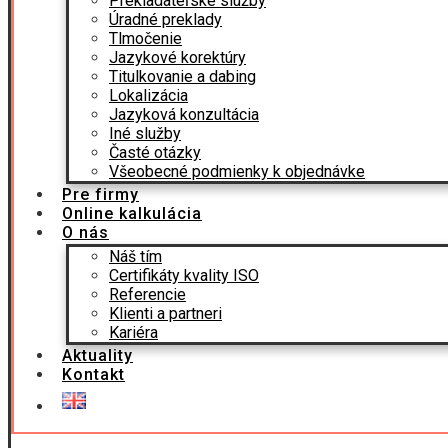
Prekladateľské služby
Úradné preklady
Tlmočenie
Jazykové korektúry
Titulkovanie a dabing
Lokalizácia
Jazyková konzultácia
Iné služby
Časté otázky
Všeobecné podmienky k objednávke
Pre firmy
Online kalkulácia
O nás
Náš tím
Certifikáty kvality ISO
Referencie
Klienti a partneri
Kariéra
Aktuality
Kontakt