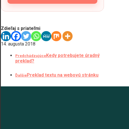
Zdieľaj s priateľmi
14. augusta 2018
Kedy potrebujete úradný
Predchádzujúce
preklad?
Preklad textu na webovú stránku
Ďalšie