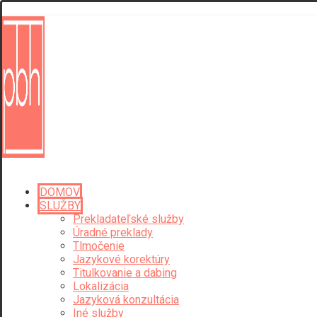
DOMOV
SLUŽBY
Prekladateľské služby
Úradné preklady
Tlmočenie
Jazykové korektúry
Titulkovanie a dabing
Lokalizácia
Jazyková konzultácia
Iné služby