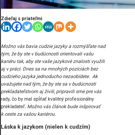
Zdieľaj s priateľmi
Možno vás bavia cudzie jazyky a rozmýšľate nad
tým, že by ste v budúcnosti orientovali vašu
kariéru tak, aby ste vaše jazykové znalosti využili
aj v práci. Dnes sa na mnohých pozíciách bez
cudzieho jazyka jednoducho nezaobídete. Ak
uvažujete nad tým, že by ste sa v budúcnosti
prekladateľstvom aj živili, pripravili sme pre vás
rady, čo by mal spĺňať kvalitný profesionálny
prekladateľ
.
Možno vás článok bude inšpirovať
k ceste za vašou kariérou.
Láska k jazykom (nielen k cudzím)