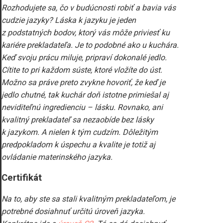
Rozhodujete sa, čo v budúcnosti robiť a bavia vás
cudzie jazyky? Láska k jazyku je jeden
z podstatných bodov, ktorý vás môže priviesť ku
kariére prekladateľa. Je to podobné ako u kuchára.
Keď svoju prácu miluje, pripraví dokonalé jedlo.
Cítite to pri každom súste, ktoré vložíte do úst.
Možno sa práve preto zvykne hovoriť, že keď je
jedlo chutné, tak kuchár doň istotne primiešal aj
neviditeľnú ingredienciu – lásku. Rovnako, ani
kvalitný prekladateľ sa nezaobíde bez lásky
k jazykom. A nielen k tým cudzím. Dôležitým
predpokladom k úspechu a kvalite je totiž aj
ovládanie materinského jazyka.
Certifikát
Na to, aby ste sa stali kvalitným prekladateľom, je
potrebné dosiahnuť určitú úroveň jazyka.