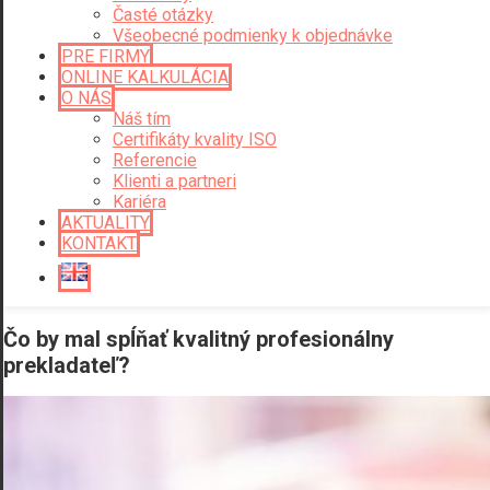
Časté otázky
Všeobecné podmienky k objednávke
PRE FIRMY
ONLINE KALKULÁCIA
O NÁS
Náš tím
Certifikáty kvality ISO
Referencie
Klienti a partneri
Kariéra
AKTUALITY
KONTAKT
Čo by mal spĺňať kvalitný profesionálny
prekladateľ?