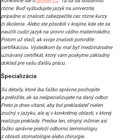
Konkrétne ide o
úroveň C2
. Tá sa dá dosiahnuť
rôzne. Buď vyštudujete jazyk na univerzite,
prípadne si znalosti zabezpečíte cez rôzne kurzy
či školenia. Alebo ste pôsobili v krajine, kde ste sa
naučili cudzí jazyk na úrovni vášho materinského.
Potom už stačí, ak svoje znalosti potvrdíte
certifikáciou. Výsledkom by mal byť medzinárodne
uznávaný certifikát, ktorý vám poskytne základný
doklad pre vašu ďalšiu prácu.
Špecializácia
Sú detaily, ktoré iba ťažko správne pochopíte
a preložíte, ak sa nešpecializujete na daný odbor.
Preto je dnes vítané, aby bol prekladateľ nielen
zručný v jazyku, ale aj v konkrétnej oblasti, v ktorej
realizuje preklady. Predsa len, strojný inžinier asi
ťažko správne preloží odbornú terminológiu
z oblasti stomatológie alebo chirurgie.