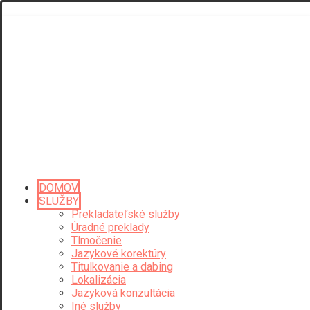
DOMOV
SLUŽBY
Prekladateľské služby
Úradné preklady
Tlmočenie
Jazykové korektúry
Titulkovanie a dabing
Lokalizácia
Jazyková konzultácia
Iné služby