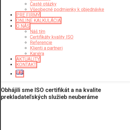
Časté otázky
Všeobecné podmienky k objednávke
PRE FIRMY
ONLINE KALKULÁCIA
O NÁS
Náš tím
Certifikáty kvality ISO
Referencie
Klienti a partneri
Kariéra
AKTUALITY
KONTAKT
Obhájili sme ISO certifikát a na kvalite
prekladateľských služieb neuberáme