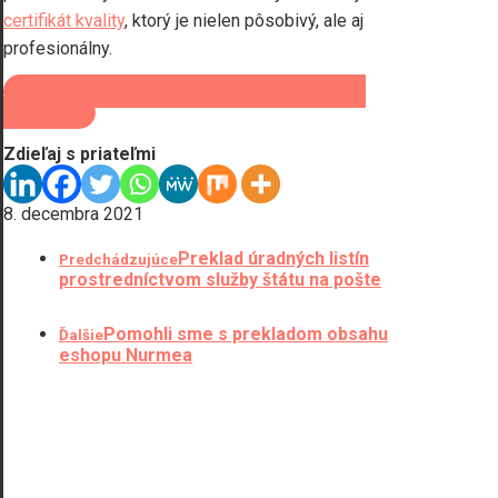
certifikát kvality
, ktorý je nielen pôsobivý, ale aj
profesionálny.
CHCEM ODBORNÝ PREKLAD
CHCEM ODBORNÝ
PREKLAD
Zdieľaj s priateľmi
8. decembra 2021
Preklad úradných listín
Predchádzujúce
prostredníctvom služby štátu na pošte
Pomohli sme s prekladom obsahu
Ďalšie
eshopu Nurmea