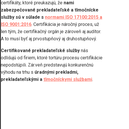
certifikáty, ktoré preukazujú, že
nami
zabezpečované prekladateľské a tlmočnícke
služby sú v súlade s
normami ISO 17100:2015 a
ISO 9001:2016
. Certifikácia je náročný proces, už
len tým, že certifikačný orgán je zároveň aj audítor.
A to musí byť aj prvostupňový aj druhostupňový.
Certifikované
prekladateľské služby
nás
odlišujú od firiem, ktoré tortúru procesu certifikácie
nepodstúpili. Zár.veň predstavujú konkurenčnú
výhodu na trhu s
úradnými prekladmi,
prekladateľskými a
tlmočníckymi službami
.