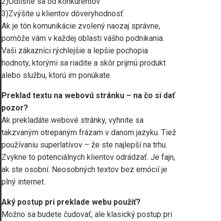
2)Odlíšite sa od konkurentov
3)Zvýšite u klientov dôveryhodnosť
Ak je tón komunikácie zvolený naozaj správne,
pomôže vám v každej oblasti vášho podnikania.
Vaši zákazníci rýchlejšie a lepšie pochopia
hodnoty, ktorými sa riadite a skôr prijmú produkt
alebo službu, ktorú im ponúkate.
Preklad textu na webovú stránku – na čo si dať
pozor?
Ak prekladáte webové stránky, vyhnite sa
takzvaným otrepaným frázam v danom jazyku. Tiež
používaniu superlatívov – že ste najlepší na trhu.
Zvykne to potenciálnych klientov odrádzať. Je fajn,
ak ste osobní. Neosobných textov bez emócií je
plný internet.
Aký postup pri preklade webu použiť?
Možno sa budete čudovať, ale klasický postup pri