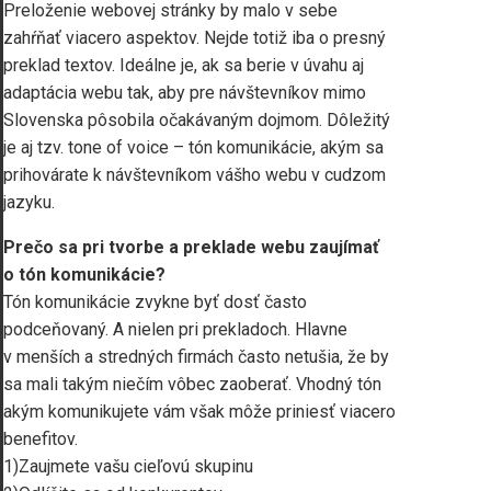
Preloženie webovej stránky by malo v sebe
zahŕňať viacero aspektov. Nejde totiž iba o presný
preklad textov. Ideálne je, ak sa berie v úvahu aj
adaptácia webu tak, aby pre návštevníkov mimo
Slovenska pôsobila očakávaným dojmom. Dôležitý
je aj tzv. tone of voice – tón komunikácie, akým sa
prihovárate k návštevníkom vášho webu v cudzom
jazyku.
Prečo sa pri tvorbe a preklade webu zaujímať
o tón komunikácie?
Tón komunikácie zvykne byť dosť často
podceňovaný. A nielen pri prekladoch. Hlavne
v menších a stredných firmách často netušia, že by
sa mali takým niečím vôbec zaoberať. Vhodný tón
akým komunikujete vám však môže priniesť viacero
benefitov.
1)Zaujmete vašu cieľovú skupinu