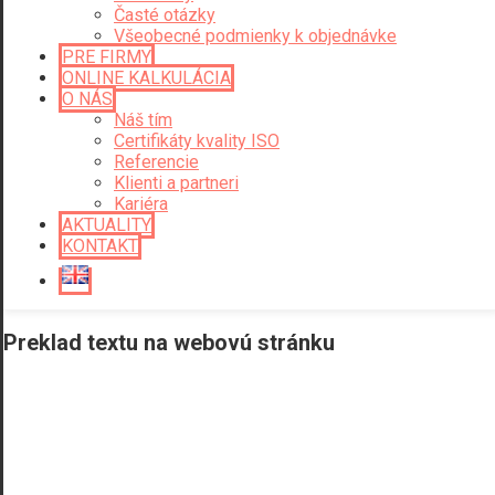
Časté otázky
Všeobecné podmienky k objednávke
PRE FIRMY
ONLINE KALKULÁCIA
O NÁS
Náš tím
Certifikáty kvality ISO
Referencie
Klienti a partneri
Kariéra
AKTUALITY
KONTAKT
Preklad textu na webovú stránku