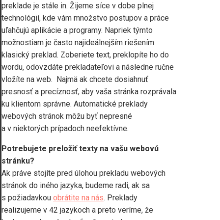
preklade je stále in. Žijeme síce v dobe plnej
technológií, kde vám množstvo postupov a práce
uľahčujú aplikácie a programy. Napriek týmto
možnostiam je často najideálnejším riešením
klasický preklad. Zoberiete text, preklopíte ho do
wordu, odovzdáte prekladateľovi a následne ručne
vložíte na web. Najmä ak chcete dosiahnuť
presnosť a precíznosť, aby vaša stránka rozprávala
ku klientom správne. Automatické preklady
webových stránok môžu byť nepresné
a v niektorých prípadoch neefektívne.
Potrebujete preložiť texty na vašu webovú
stránku?
Ak práve stojíte pred úlohou prekladu webových
stránok do iného jazyka, budeme radi, ak sa
s požiadavkou
obrátite na nás
. Preklady
realizujeme v 42 jazykoch a preto veríme, že