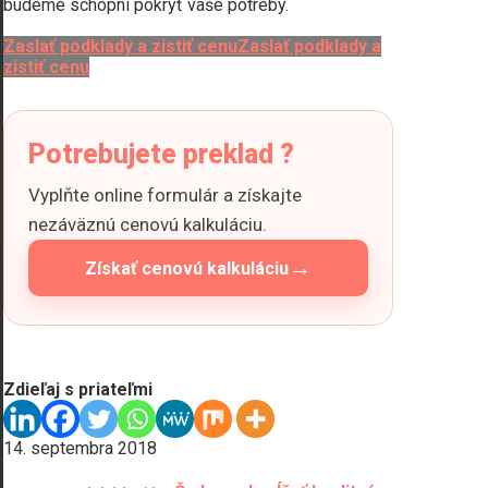
budeme schopní pokryť vaše potreby.
Zaslať podklady a zistiť cenu
Zaslať podklady a
zistiť cenu
Potrebujete preklad ?
Vyplňte online formulár a získajte
nezáväznú cenovú kalkuláciu.
→
Získať cenovú kalkuláciu
Zdieľaj s priateľmi
14. septembra 2018