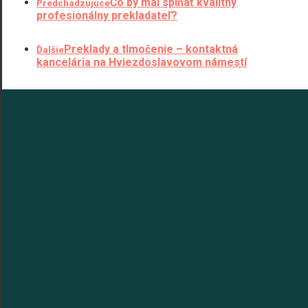
Čo by mal spĺňať kvalitný
Predchádzujúce
profesionálny prekladateľ?
Preklady a tlmočenie – kontaktná
Ďalšie
kancelária na Hviezdoslavovom námestí