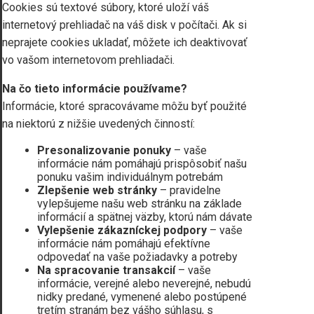
Cookies sú textové súbory, ktoré uloží váš
internetový prehliadač na váš disk v počítači. Ak si
neprajete cookies ukladať, môžete ich deaktivovať
vo vašom internetovom prehliadači.
Na čo tieto informácie používame?
Informácie, ktoré spracovávame môžu byť použité
na niektorú z nižšie uvedených činností:
Presonalizovanie ponuky
– vaše
informácie nám pomáhajú prispôsobiť našu
ponuku vašim individuálnym potrebám
Zlepšenie web stránky
– pravidelne
vylepšujeme našu web stránku na základe
informácií a spätnej väzby, ktorú nám dávate
Vylepšenie zákazníckej podpory
– vaše
informácie nám pomáhajú efektívne
odpovedať na vaše požiadavky a potreby
Na spracovanie transakcií
– vaše
informácie, verejné alebo neverejné, nebudú
nidky predané, vymenené alebo postúpené
tretím stranám bez vášho súhlasu, s