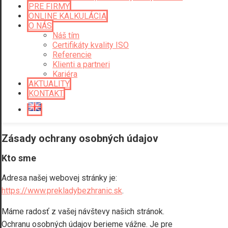
PRE FIRMY
ONLINE KALKULÁCIA
O NÁS
Náš tím
Certifikáty kvality ISO
Referencie
Klienti a partneri
Kariéra
AKTUALITY
KONTAKT
Zásady ochrany osobných údajov
Kto sme
Adresa našej webovej stránky je:
https://www.prekladybezhranic.sk
.
Máme radosť z vašej návštevy našich stránok.
Ochranu osobných údajov berieme vážne. Je pre