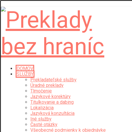
DOMOV
SLUŽBY
Prekladateľské služby
Úradné preklady
Tlmočenie
Jazykové korektúry
Titulkovanie a dabing
Lokalizácia
Jazyková konzultácia
Iné služby
Časté otázky
Všeobecné podmienky k objednávke