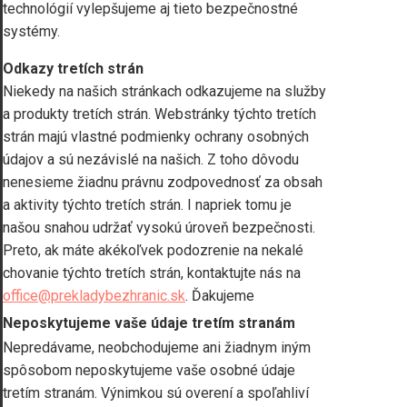
technológií vylepšujeme aj tieto bezpečnostné
systémy.
Odkazy tretích strán
Niekedy na našich stránkach odkazujeme na služby
a produkty tretích strán. Webstránky týchto tretích
strán majú vlastné podmienky ochrany osobných
údajov a sú nezávislé na našich. Z toho dôvodu
nenesieme žiadnu právnu zodpovednosť za obsah
a aktivity týchto tretích strán. I napriek tomu je
našou snahou udržať vysokú úroveň bezpečnosti.
Preto, ak máte akékoľvek podozrenie na nekalé
chovanie týchto tretích strán, kontaktujte nás na
office@prekladybezhranic.sk
. Ďakujeme
Neposkytujeme vaše údaje tretím stranám
Nepredávame, neobchodujeme ani žiadnym iným
spôsobom neposkytujeme vaše osobné údaje
tretím stranám. Výnimkou sú overení a spoľahliví